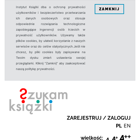
Instytut Książki dba o ochronę prywatności
ZAMKNIJ
użytkowników i bezpieczeństwo przetwarzania
ich danych osobowych oraz stosuje
odpowiednie rozwiązania technologiczne
zapobiegające ingerencji osób trzecich w
prywatność użytkowników. Używamy także
plików cookies, by ułatwić korzystanie z naszych
serwisów oraz do celów statystycznych.Jeśli nie
chcesz, by pliki cookies były zapisywane na
Twoim dysku zmień ustawienia swojej
przeglądarki. Kliknij "Zamknij" aby zaakceptować
naszą politykę prywatności.
ZAREJESTRUJ / ZALOGUJ
PL
EN
wielkość: