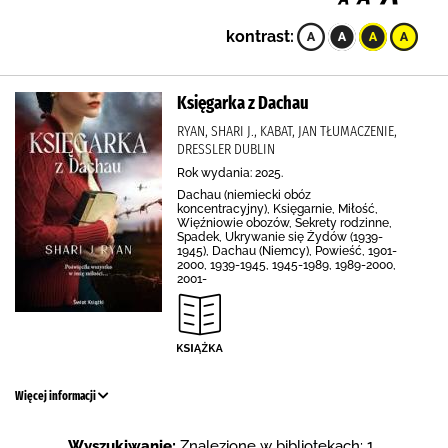
kontrast:
Księgarka z Dachau
RYAN, SHARI J., KABAT, JAN TŁUMACZENIE,
DRESSLER DUBLIN
Rok wydania: 2025.
Dachau (niemiecki obóz
koncentracyjny), Księgarnie, Miłość,
Więźniowie obozów, Sekrety rodzinne,
Spadek, Ukrywanie się Żydów (1939-
1945), Dachau (Niemcy), Powieść, 1901-
2000, 1939-1945, 1945-1989, 1989-2000,
2001-
Więcej informacji
Wyszukiwanie:
Znalezione w bibliotekach: 1 .