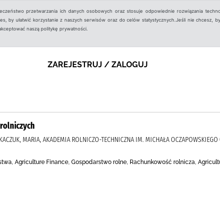
ieczeństwo przetwarzania ich danych osobowych oraz stosuje odpowiednie rozwiązania techno
, by ułatwić korzystanie z naszych serwisów oraz do celów statystycznych.Jeśli nie chcesz, by
aakceptować naszą politykę prywatności.
ZAREJESTRUJ / ZALOGUJ
 rolniczych
 TKACZUK, MARIA, AKADEMIA ROLNICZO-TECHNICZNA IM. MICHAŁA OCZAPOWSKIEGO 
stwa, Agriculture Finance, Gospodarstwo rolne, Rachunkowość rolnicza, Agricul