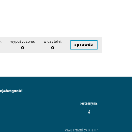
:
wypożyczone:
w czytelni:
sprawdź
0
0
acja dostępności
Jesteśmy na:
v.1.4.0 created by IK & H7