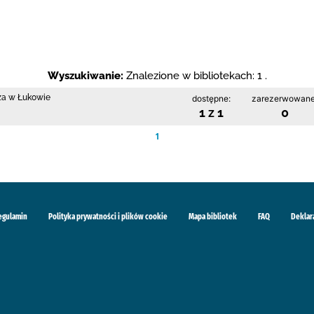
Wyszukiwanie:
Znalezione w bibliotekach: 1 .
cza w Łukowie
dostępne:
zarezerwowane
1 z 1
0
1
egulamin
Polityka prywatności i plików cookie
Mapa bibliotek
FAQ
Deklar