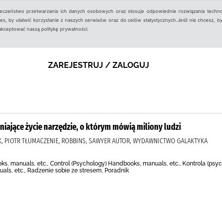
ieczeństwo przetwarzania ich danych osobowych oraz stosuje odpowiednie rozwiązania techno
, by ułatwić korzystanie z naszych serwisów oraz do celów statystycznych.Jeśli nie chcesz, by
aakceptować naszą politykę prywatności.
ZAREJESTRUJ / ZALOGUJ
niające życie narzędzie, o którym mówią miliony ludzi
LAK, PIOTR TŁUMACZENIE, ROBBINS, SAWYER AUTOR, WYDAWNICTWO GALAKTYKA
, manuals, etc., Control (Psychology) Handbooks, manuals, etc., Kontrola (psych
ls, etc., Radzenie sobie ze stresem, Poradnik