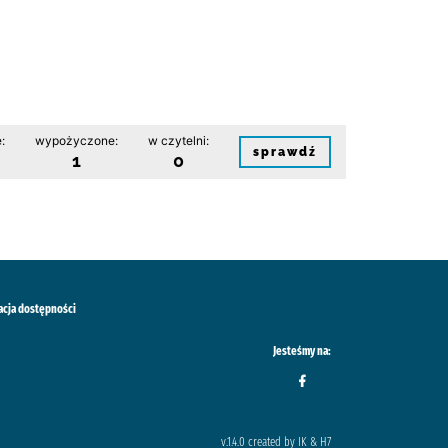
:
wypożyczone:
w czytelni:
sprawdź
1
0
acja dostępności
Jesteśmy na:
v.1.4.0 created by IK & H7