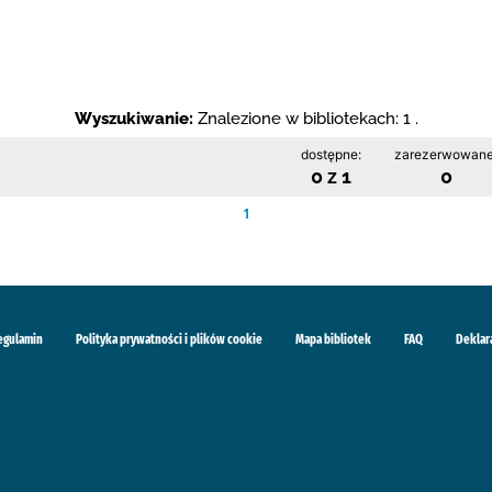
Wyszukiwanie:
Znalezione w bibliotekach: 1 .
dostępne:
zarezerwowane
0 z 1
0
1
egulamin
Polityka prywatności i plików cookie
Mapa bibliotek
FAQ
Deklar