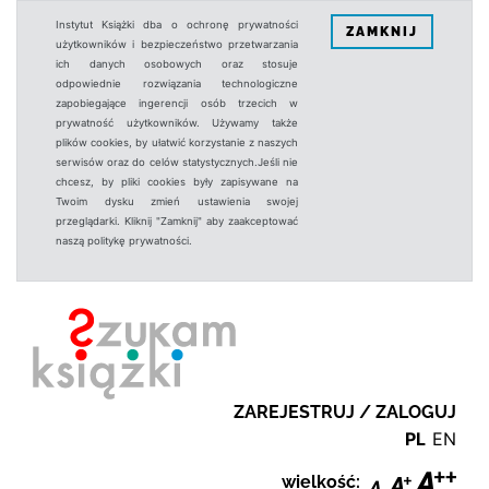
Instytut Książki dba o ochronę prywatności
ZAMKNIJ
użytkowników i bezpieczeństwo przetwarzania
ich danych osobowych oraz stosuje
odpowiednie rozwiązania technologiczne
zapobiegające ingerencji osób trzecich w
prywatność użytkowników. Używamy także
plików cookies, by ułatwić korzystanie z naszych
serwisów oraz do celów statystycznych.Jeśli nie
chcesz, by pliki cookies były zapisywane na
Twoim dysku zmień ustawienia swojej
przeglądarki. Kliknij "Zamknij" aby zaakceptować
naszą politykę prywatności.
ZAREJESTRUJ / ZALOGUJ
PL
EN
wielkość: