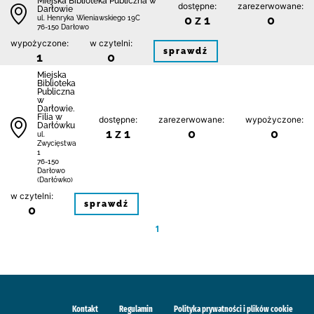
Miejska Biblioteka Publiczna w
dostępne:
zarezerwowane:
Darłowie
0 z 1
0
ul. Henryka Wieniawskiego 19C
76-150 Darłowo
wypożyczone:
w czytelni:
sprawdź
1
0
Miejska
Biblioteka
Publiczna
w
Darłowie.
Filia w
dostępne:
zarezerwowane:
wypożyczone:
Darłówku
1 z 1
0
0
ul.
Zwycięstwa
1
76-150
Darłowo
(Darłówko)
w czytelni:
sprawdź
0
1
Kontakt
Regulamin
Polityka prywatności i plików cookie