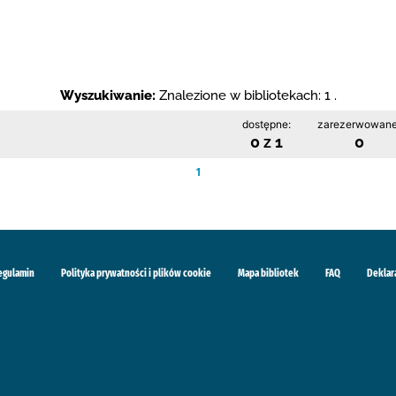
Wyszukiwanie:
Znalezione w bibliotekach: 1 .
dostępne:
zarezerwowane
0 z 1
0
1
egulamin
Polityka prywatności i plików cookie
Mapa bibliotek
FAQ
Deklar