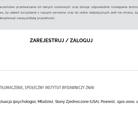
ieczeństwo przetwarzania ich danych osobowych oraz stosuje odpowiednie rozwiązania techno
, by ułatwić korzystanie z naszych serwisów oraz do celów statystycznych.Jeśli nie chcesz, by
aakceptować naszą politykę prywatności.
ZAREJESTRUJ / ZALOGUJ
 TŁUMACZENIE, SPOŁECZNY INSTYTUT WYDAWNICZY ZNAK
ytuacja (psychologia), Młodzież, Stany Zjednoczone (USA), Powieść, 1901-2000, 