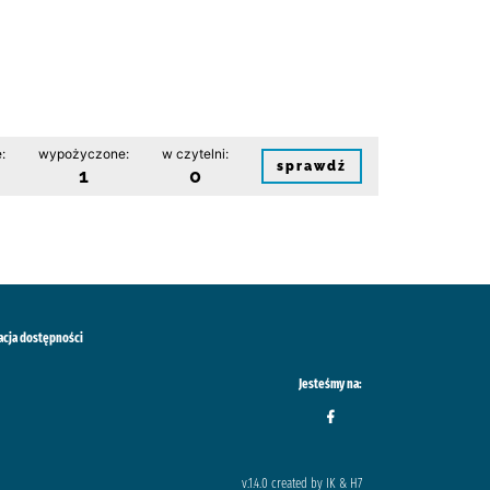
:
wypożyczone:
w czytelni:
sprawdź
1
0
acja dostępności
Jesteśmy na:
v.1.4.0 created by IK & H7