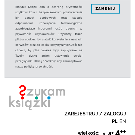
Instytut Książki dba o ochronę prywatności
ZAMKNIJ
użytkowników i bezpieczeństwo przetwarzania
ich danych osobowych oraz stosuje
odpowiednie rozwiązania technologiczne
zapobiegające ingerencji osób trzecich w
prywatność użytkowników. Używamy także
plików cookies, by ułatwić korzystanie z naszych
serwisów oraz do celów statystycznych.Jeśli nie
chcesz, by pliki cookies były zapisywane na
Twoim dysku zmień ustawienia swojej
przeglądarki. Kliknij "Zamknij" aby zaakceptować
naszą politykę prywatności.
ZAREJESTRUJ / ZALOGUJ
PL
EN
wielkość: