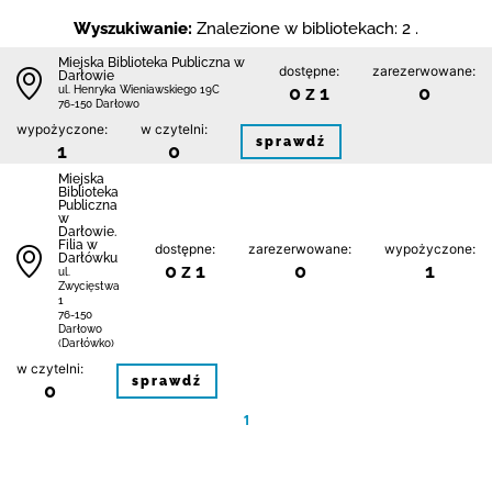
Wyszukiwanie:
Znalezione w bibliotekach: 2 .
Miejska Biblioteka Publiczna w
dostępne:
zarezerwowane:
Darłowie
0 z 1
0
ul. Henryka Wieniawskiego 19C
76-150 Darłowo
wypożyczone:
w czytelni:
sprawdź
1
0
Miejska
Biblioteka
Publiczna
w
Darłowie.
Filia w
dostępne:
zarezerwowane:
wypożyczone:
Darłówku
0 z 1
0
1
ul.
Zwycięstwa
1
76-150
Darłowo
(Darłówko)
w czytelni:
sprawdź
0
1