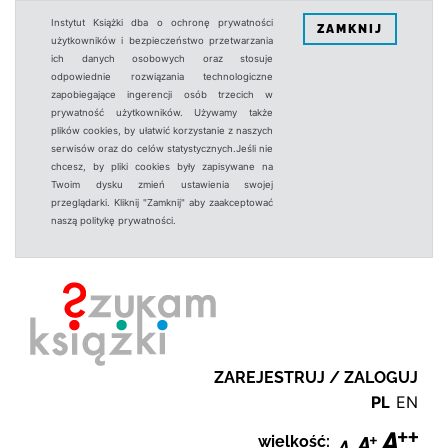
Instytut Książki dba o ochronę prywatności
ZAMKNIJ
użytkowników i bezpieczeństwo przetwarzania
ich danych osobowych oraz stosuje
odpowiednie rozwiązania technologiczne
zapobiegające ingerencji osób trzecich w
prywatność użytkowników. Używamy także
plików cookies, by ułatwić korzystanie z naszych
serwisów oraz do celów statystycznych.Jeśli nie
chcesz, by pliki cookies były zapisywane na
Twoim dysku zmień ustawienia swojej
przeglądarki. Kliknij "Zamknij" aby zaakceptować
naszą politykę prywatności.
ZAREJESTRUJ / ZALOGUJ
PL
EN
wielkość: