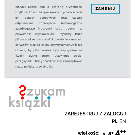
Instytut Książki dba o ochronę prywatności
ZAMKNIJ
użytkowników i bezpieczeństwo przetwarzania
ich danych osobowych oraz stosuje
odpowiednie rozwiązania technologiczne
zapobiegające ingerencji osób trzecich w
prywatność użytkowników. Używamy także
plików cookies, by ułatwić korzystanie z naszych
serwisów oraz do celów statystycznych.Jeśli nie
chcesz, by pliki cookies były zapisywane na
Twoim dysku zmień ustawienia swojej
przeglądarki. Kliknij "Zamknij" aby zaakceptować
naszą politykę prywatności.
ZAREJESTRUJ / ZALOGUJ
PL
EN
wielkość: