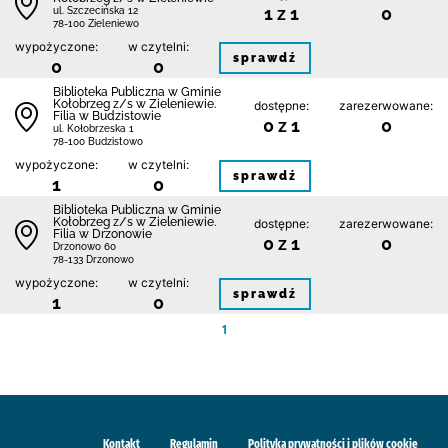
1 z 1
0
ul. Szczecińska 12
78-100 Zieleniewo
wypożyczone:
w czytelni:
sprawdź
0
0
Biblioteka Publiczna w Gminie
Kołobrzeg z/s w Zieleniewie.
dostępne:
zarezerwowane:
Filia w Budzistowie
0 z 1
0
ul. Kołobrzeska 1
78-100 Budzistowo
wypożyczone:
w czytelni:
sprawdź
1
0
Biblioteka Publiczna w Gminie
Kołobrzeg z/s w Zieleniewie.
dostępne:
zarezerwowane:
Filia w Drzonowie
0 z 1
0
Drzonowo 60
78-133 Drzonowo
wypożyczone:
w czytelni:
sprawdź
1
0
1
Kontakt
Regulamin
Polityka prywatności i plików cookie