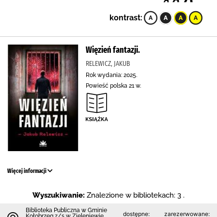
kontrast:
Więzień fantazji.
RELEWICZ, JAKUB
Rok wydania: 2025.
Powieść polska 21 w.
Więcej informacji
Wyszukiwanie:
Znalezione w bibliotekach: 3 .
Biblioteka Publiczna w Gminie
dostępne:
zarezerwowane:
Kołobrzeg z/s w Zieleniewie