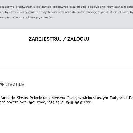
ieczeństwo przetwarzania ich danych osobowych oraz stosuje odpowiednie rozwiązania techno
, by ułatwić korzystanie z naszych serwisów oraz do celów statystycznych.Jeśli nie chcesz, by
aakceptować naszą politykę prywatności.
ZAREJESTRUJ / ZALOGUJ
AWNICTWO FILIA
), Amnezja, Siostry, Relacja romantyczna, Osoby w wieku starszym, Partyzanci
eść obyczajowa, 1901-2000, 1939-1945, 1945-1989, 2001-