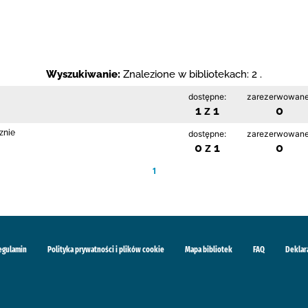
Wyszukiwanie:
Znalezione w bibliotekach: 2 .
dostępne:
zarezerwowane
1 z 1
0
znie
dostępne:
zarezerwowane
0 z 1
0
1
egulamin
Polityka prywatności i plików cookie
Mapa bibliotek
FAQ
Deklar