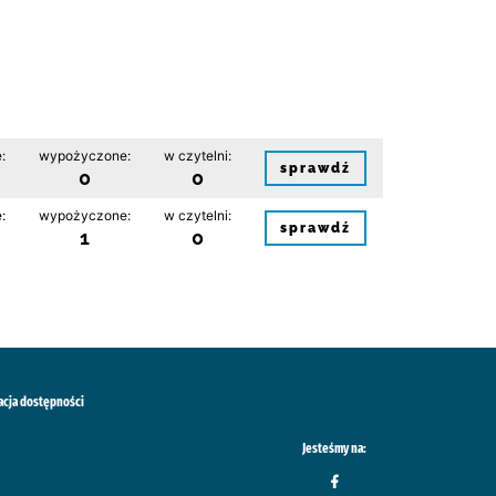
:
wypożyczone:
w czytelni:
sprawdź
0
0
:
wypożyczone:
w czytelni:
sprawdź
1
0
acja dostępności
Jesteśmy na: