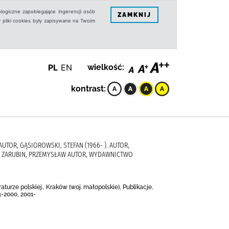
logiczne zapobiegające ingerencji osób
ZAMKNIJ
 pliki cookies były zapisywane na Twoim
PL
EN
wielkość:
kontrast:
 AUTOR, GĄSIOROWSKI, STEFAN (1966- ). AUTOR,
OR, ZARUBIN, PRZEMYSŁAW AUTOR, WYDAWNICTWO
turze polskiej., Kraków (woj. małopolskie), Publikacje,
1-2000, 2001-