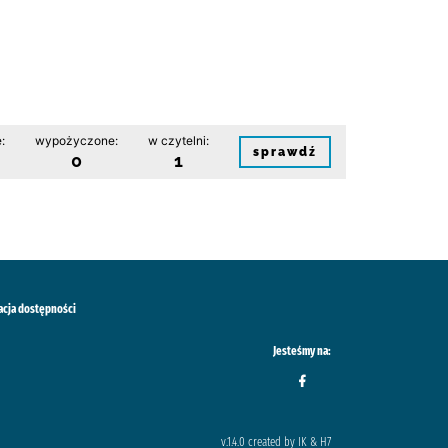
:
wypożyczone:
w czytelni:
sprawdź
0
1
acja dostępności
Jesteśmy na:
v.1.4.0 created by IK & H7