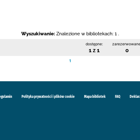
Wyszukiwanie:
Znalezione w bibliotekach: 1 .
dostępne:
zarezerwowane
1 z 1
0
1
egulamin
Polityka prywatności i plików cookie
Mapa bibliotek
FAQ
Deklar