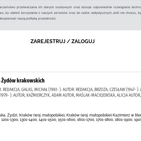
ieczeństwo przetwarzania ich danych osobowych oraz stosuje odpowiednie rozwiązania techno
, by ułatwić korzystanie z naszych serwisów oraz do celów statystycznych.Jeśli nie chcesz, by
aakceptować naszą politykę prywatności.
ZAREJESTRUJ / ZALOGUJ
ria Żydów krakowskich
. REDAKCJA, GALAS, MICHAŁ (1961- ). AUTOR. REDAKCJA, BRZOZA, CZESŁAW (1947- ).
1979- ). AUTOR, KAŹMIERCZYK, ADAM AUTOR, MAŚLAK-MACIEJEWSKA, ALICJA AUT
a, Żydzi, Kraków (woj. małopolskie), Kraków (woj. małopolskie) Kazimierz w litera
, 1201-1300, 1301-1400, 1401-1500, 1501-1600, 1601-1700, 1701-1800, 1801-1900, 190