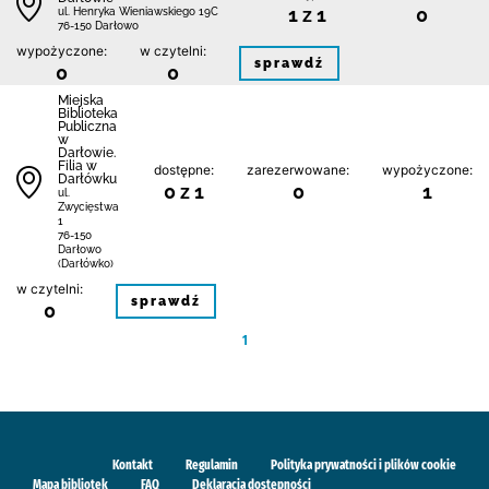
1 z 1
0
ul. Henryka Wieniawskiego 19C
76-150 Darłowo
wypożyczone:
w czytelni:
sprawdź
0
0
Miejska
Biblioteka
Publiczna
w
Darłowie.
Filia w
dostępne:
zarezerwowane:
wypożyczone:
Darłówku
0 z 1
0
1
ul.
Zwycięstwa
1
76-150
Darłowo
(Darłówko)
w czytelni:
sprawdź
0
1
Kontakt
Regulamin
Polityka prywatności i plików cookie
Mapa bibliotek
FAQ
Deklaracja dostępności