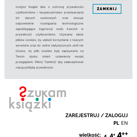
Instytut Książki dba o ochronę prywatności
ZAMKNIJ
użytkowników i bezpieczeństwo przetwarzania
ich danych osobowych oraz stosuje
odpowiednie rozwiązania technologiczne
zapobiegające ingerencji osób trzecich w
prywatność użytkowników. Używamy także
plików cookies, by ułatwić korzystanie z naszych
serwisów oraz do celów statystycznych.Jeśli nie
chcesz, by pliki cookies były zapisywane na
Twoim dysku zmień ustawienia swojej
przeglądarki. Kliknij "Zamknij" aby zaakceptować
naszą politykę prywatności.
ZAREJESTRUJ / ZALOGUJ
PL
EN
wielkość: