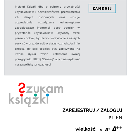
Instytut Książki dba o ochronę prywatności
ZAMKNIJ
użytkowników i bezpieczeństwo przetwarzania
ich danych osobowych oraz stosuje
odpowiednie rozwiązania technologiczne
zapobiegające ingerencji osób trzecich w
prywatność użytkowników. Używamy także
plików cookies, by ułatwić korzystanie z naszych
serwisów oraz do celów statystycznych.Jeśli nie
chcesz, by pliki cookies były zapisywane na
Twoim dysku zmień ustawienia swojej
przeglądarki. Kliknij "Zamknij" aby zaakceptować
naszą politykę prywatności.
ZAREJESTRUJ / ZALOGUJ
PL
EN
wielkość: