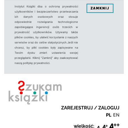
Instytut Książki dba o ochronę prywatności
ZAMKNIJ
użytkowników i bezpieczeństwo przetwarzania
ich danych osobowych oraz stosuje
odpowiednie rozwiązania technologiczne
zapobiegające ingerencji osób trzecich w
prywatność użytkowników. Używamy także
plików cookies, by ułatwić korzystanie z naszych
serwisów oraz do celów statystycznych.Jeśli nie
chcesz, by pliki cookies były zapisywane na
Twoim dysku zmień ustawienia swojej
przeglądarki. Kliknij "Zamknij" aby zaakceptować
naszą politykę prywatności.
ZAREJESTRUJ / ZALOGUJ
PL
EN
wielkość: