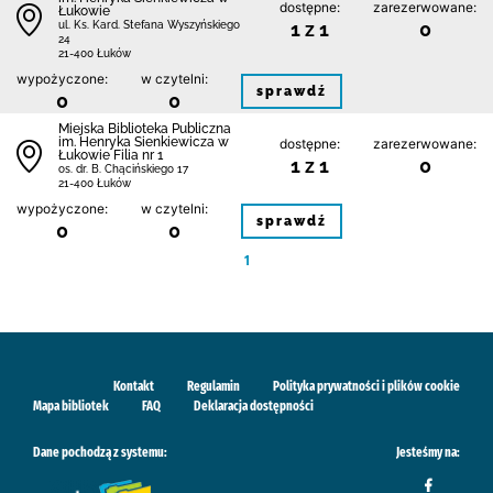
dostępne:
zarezerwowane:
Łukowie
1 z 1
0
ul. Ks. Kard. Stefana Wyszyńskiego
24
21-400 Łuków
wypożyczone:
w czytelni:
sprawdź
0
0
Miejska Biblioteka Publiczna
im. Henryka Sienkiewicza w
dostępne:
zarezerwowane:
Łukowie Filia nr 1
1 z 1
0
os. dr. B. Chącińskiego 17
21-400 Łuków
wypożyczone:
w czytelni:
sprawdź
0
0
1
Kontakt
Regulamin
Polityka prywatności i plików cookie
Mapa bibliotek
FAQ
Deklaracja dostępności
Dane pochodzą z systemu:
Jesteśmy na: