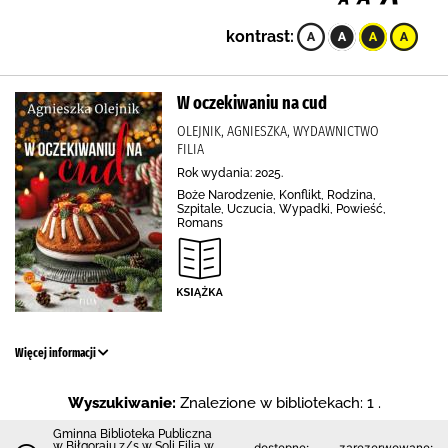
kontrast:
W oczekiwaniu na cud
OLEJNIK, AGNIESZKA, WYDAWNICTWO
FILIA
Rok wydania: 2025.
Boże Narodzenie, Konflikt, Rodzina,
Szpitale, Uczucia, Wypadki, Powieść,
Romans
Więcej informacji
Wyszukiwanie:
Znalezione w bibliotekach: 1 .
Gminna Biblioteka Publiczna
w Biłgoraju z/s w Soli Filia w
dostępne:
zarezerwowane: