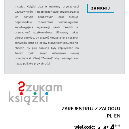
Instytut Książki dba o ochronę prywatności
ZAMKNIJ
użytkowników i bezpieczeństwo przetwarzania
ich danych osobowych oraz stosuje
odpowiednie rozwiązania technologiczne
zapobiegające ingerencji osób trzecich w
prywatność użytkowników. Używamy także
plików cookies, by ułatwić korzystanie z naszych
serwisów oraz do celów statystycznych.Jeśli nie
chcesz, by pliki cookies były zapisywane na
Twoim dysku zmień ustawienia swojej
przeglądarki. Kliknij "Zamknij" aby zaakceptować
naszą politykę prywatności.
ZAREJESTRUJ / ZALOGUJ
PL
EN
wielkość: