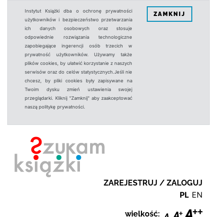
Instytut Książki dba o ochronę prywatności
ZAMKNIJ
użytkowników i bezpieczeństwo przetwarzania
ich danych osobowych oraz stosuje
odpowiednie rozwiązania technologiczne
zapobiegające ingerencji osób trzecich w
prywatność użytkowników. Używamy także
plików cookies, by ułatwić korzystanie z naszych
serwisów oraz do celów statystycznych.Jeśli nie
chcesz, by pliki cookies były zapisywane na
Twoim dysku zmień ustawienia swojej
przeglądarki. Kliknij "Zamknij" aby zaakceptować
naszą politykę prywatności.
ZAREJESTRUJ / ZALOGUJ
PL
EN
wielkość: