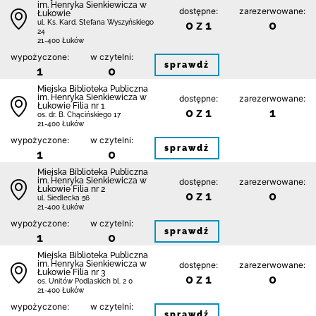
im. Henryka Sienkiewicza w
dostępne:
zarezerwowane:
Łukowie
0 z 1
0
ul. Ks. Kard. Stefana Wyszyńskiego
24
21-400 Łuków
wypożyczone:
w czytelni:
sprawdź
1
0
Miejska Biblioteka Publiczna
im. Henryka Sienkiewicza w
dostępne:
zarezerwowane:
Łukowie Filia nr 1
0 z 1
1
os. dr. B. Chącińskiego 17
21-400 Łuków
wypożyczone:
w czytelni:
sprawdź
1
0
Miejska Biblioteka Publiczna
im. Henryka Sienkiewicza w
dostępne:
zarezerwowane:
Łukowie Filia nr 2
0 z 1
0
ul. Siedlecka 56
21-400 Łuków
wypożyczone:
w czytelni:
sprawdź
1
0
Miejska Biblioteka Publiczna
im. Henryka Sienkiewicza w
dostępne:
zarezerwowane:
Łukowie Filia nr 3
0 z 1
0
os. Unitów Podlaskich bl. 2 0
21-400 Łuków
wypożyczone:
w czytelni:
sprawdź