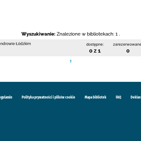
Wyszukiwanie:
Znalezione w bibliotekach: 1 .
sandrowie Łódzkim
dostępne:
zarezerwowane
0 z 1
0
1
egulamin
Polityka prywatności i plików cookie
Mapa bibliotek
FAQ
Deklar