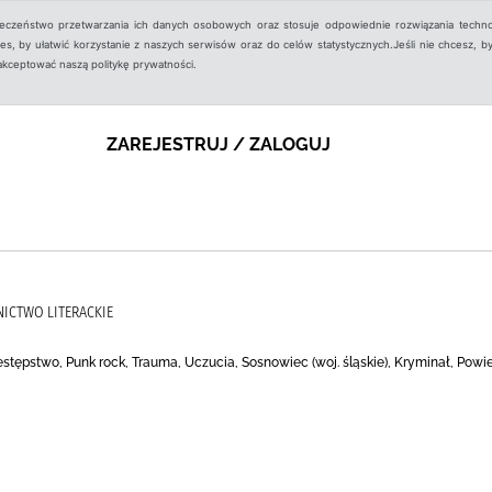
ieczeństwo przetwarzania ich danych osobowych oraz stosuje odpowiednie rozwiązania techno
, by ułatwić korzystanie z naszych serwisów oraz do celów statystycznych.Jeśli nie chcesz, by
aakceptować naszą politykę prywatności.
ZAREJESTRUJ / ZALOGUJ
ICTWO LITERACKIE
estępstwo, Punk rock, Trauma, Uczucia, Sosnowiec (woj. śląskie), Kryminał, Powi