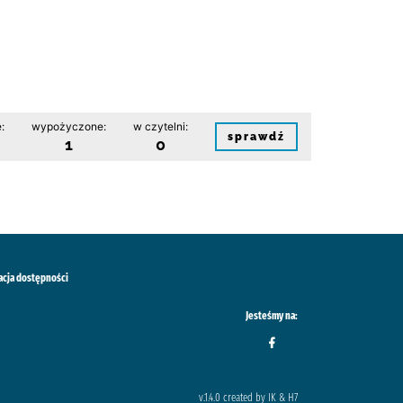
:
wypożyczone:
w czytelni:
sprawdź
1
0
acja dostępności
Jesteśmy na:
v.1.4.0 created by IK & H7