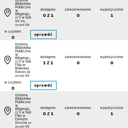
Gminna
Biblioteka
Publiczna
dostępne:
zarezerwowane:
wypożyczone:
w
Biłgoraju
0 z 1
0
1
z/s w Soli
Sól 279
23-400 Sól
w czytelni:
sprawdź
0
Gminna
Biblioteka
Publiczna
w
dostępne:
zarezerwowane:
wypożyczone:
Biłgoraju
z/s w Soli
1 z 1
0
0
Filia w
Bukowej
Bukowa 98
23-400 Sól
w czytelni:
sprawdź
0
Gminna
Biblioteka
Publiczna
w
dostępne:
zarezerwowane:
wypożyczone:
Biłgoraju
z/s w Soli
0 z 1
0
1
Filia w
Dereźni
Dereźnia 1a
23-400 Sól