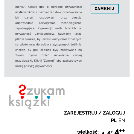
Instytut Książki dba o ochronę prywatności
ZAMKNIJ
użytkowników i bezpieczeństwo przetwarzania
ich danych osobowych oraz stosuje
odpowiednie rozwiązania technologiczne
zapobiegające ingerencji osób trzecich w
prywatność użytkowników. Używamy także
plików cookies, by ułatwić korzystanie z naszych
serwisów oraz do celów statystycznych.Jeśli nie
chcesz, by pliki cookies były zapisywane na
Twoim dysku zmień ustawienia swojej
przeglądarki. Kliknij "Zamknij" aby zaakceptować
naszą politykę prywatności.
ZAREJESTRUJ / ZALOGUJ
PL
EN
wielkość: