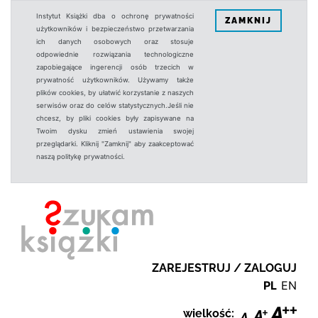
Instytut Książki dba o ochronę prywatności
ZAMKNIJ
użytkowników i bezpieczeństwo przetwarzania
ich danych osobowych oraz stosuje
odpowiednie rozwiązania technologiczne
zapobiegające ingerencji osób trzecich w
prywatność użytkowników. Używamy także
plików cookies, by ułatwić korzystanie z naszych
serwisów oraz do celów statystycznych.Jeśli nie
chcesz, by pliki cookies były zapisywane na
Twoim dysku zmień ustawienia swojej
przeglądarki. Kliknij "Zamknij" aby zaakceptować
naszą politykę prywatności.
ZAREJESTRUJ / ZALOGUJ
PL
EN
wielkość: