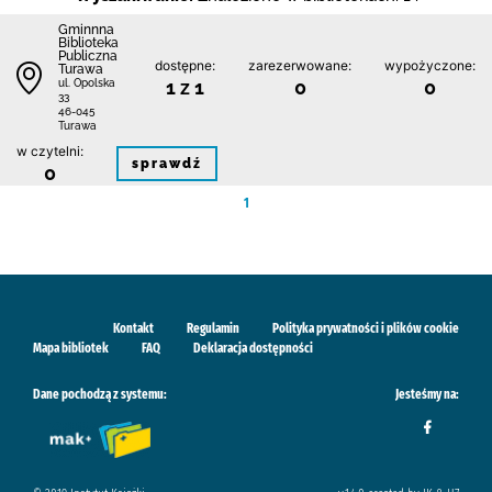
Gminnna
Biblioteka
Publiczna
dostępne:
zarezerwowane:
wypożyczone:
Turawa
1 z 1
0
0
ul. Opolska
33
46-045
Turawa
w czytelni:
sprawdź
0
1
Kontakt
Regulamin
Polityka prywatności i plików cookie
Mapa bibliotek
FAQ
Deklaracja dostępności
Dane pochodzą z systemu:
Jesteśmy na: