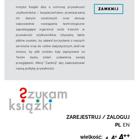
Instytut Książki dba o ochronę prywatności
ZAMKNIJ
użytkowników i bezpieczeństwo przetwarzania
ich danych osobowych oraz stosuje
odpowiednie rozwiązania technologiczne
zapobiegające ingerencji osób trzecich w
prywatność użytkowników. Używamy także
plików cookies, by ułatwić korzystanie z naszych
serwisów oraz do celów statystycznych.Jeśli nie
chcesz, by pliki cookies były zapisywane na
Twoim dysku zmień ustawienia swojej
przeglądarki. Kliknij "Zamknij" aby zaakceptować
naszą politykę prywatności.
ZAREJESTRUJ / ZALOGUJ
PL
EN
wielkość: