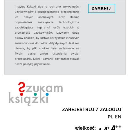
Instytut Książki dba o ochronę prywatności
ZAMKNIJ
użytkowników i bezpieczeństwo przetwarzania
ich danych osobowych oraz stosuje
odpowiednie rozwiązania technologiczne
zapobiegające ingerencji osób trzecich w
prywatność użytkowników. Używamy także
plików cookies, by ułatwić korzystanie z naszych
serwisów oraz do celów statystycznych.Jeśli nie
chcesz, by pliki cookies były zapisywane na
Twoim dysku zmień ustawienia swojej
przeglądarki. Kliknij "Zamknij" aby zaakceptować
naszą politykę prywatności.
ZAREJESTRUJ / ZALOGUJ
PL
EN
wielkość: