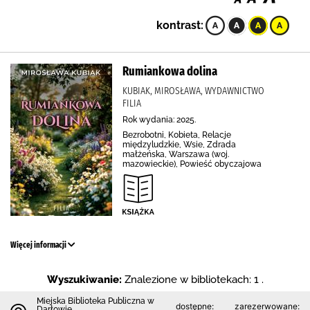
kontrast:
Rumiankowa dolina
KUBIAK, MIROSŁAWA, WYDAWNICTWO
FILIA
Rok wydania: 2025.
Bezrobotni, Kobieta, Relacje
międzyludzkie, Wsie, Zdrada
małżeńska, Warszawa (woj.
mazowieckie), Powieść obyczajowa
Więcej informacji
Wyszukiwanie:
Znalezione w bibliotekach: 1 .
Miejska Biblioteka Publiczna w
dostępne:
zarezerwowane:
Darłowie