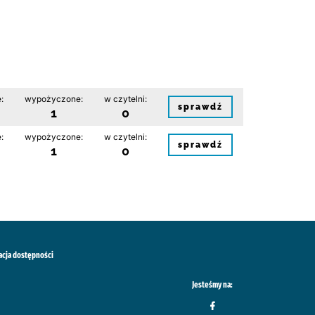
:
wypożyczone:
w czytelni:
sprawdź
1
0
:
wypożyczone:
w czytelni:
sprawdź
1
0
acja dostępności
Jesteśmy na: