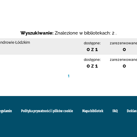
Wyszukiwanie:
Znalezione w bibliotekach: 2 .
sandrowie Łódzkim
dostępne:
zarezerwowane
0 z 1
0
dostępne:
zarezerwowane
0 z 1
0
1
egulamin
Polityka prywatności i plików cookie
Mapa bibliotek
FAQ
Deklar