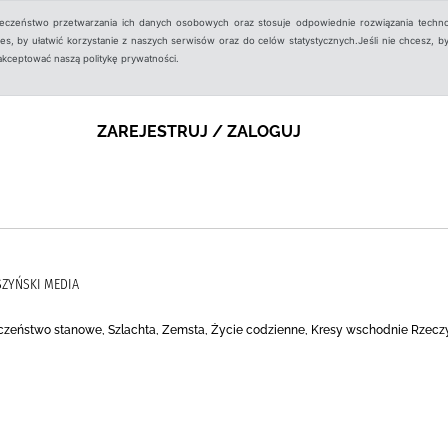
ieczeństwo przetwarzania ich danych osobowych oraz stosuje odpowiednie rozwiązania techno
, by ułatwić korzystanie z naszych serwisów oraz do celów statystycznych.Jeśli nie chcesz, by
aakceptować naszą politykę prywatności.
ZAREJESTRUJ / ZALOGUJ
SZYŃSKI MEDIA
eczeństwo stanowe, Szlachta, Zemsta, Życie codzienne, Kresy wschodnie Rzeczy