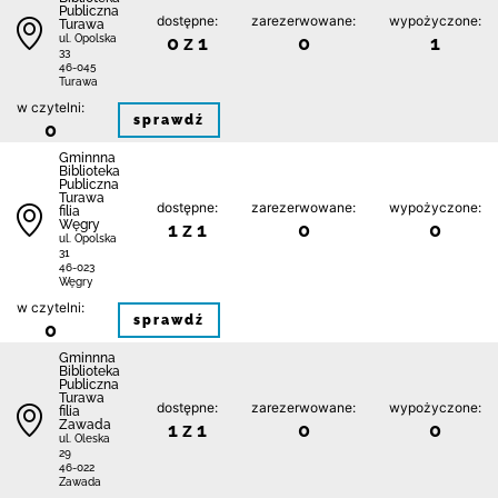
Publiczna
dostępne:
zarezerwowane:
wypożyczone:
Turawa
0 z 1
0
1
ul. Opolska
33
46-045
Turawa
w czytelni:
sprawdź
0
Gminnna
Biblioteka
Publiczna
Turawa
dostępne:
zarezerwowane:
wypożyczone:
filia
Węgry
1 z 1
0
0
ul. Opolska
31
46-023
Węgry
w czytelni:
sprawdź
0
Gminnna
Biblioteka
Publiczna
Turawa
dostępne:
zarezerwowane:
wypożyczone:
filia
Zawada
1 z 1
0
0
ul. Oleska
29
46-022
Zawada