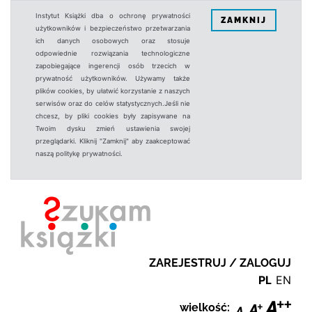
Instytut Książki dba o ochronę prywatności
ZAMKNIJ
użytkowników i bezpieczeństwo przetwarzania
ich danych osobowych oraz stosuje
odpowiednie rozwiązania technologiczne
zapobiegające ingerencji osób trzecich w
prywatność użytkowników. Używamy także
plików cookies, by ułatwić korzystanie z naszych
serwisów oraz do celów statystycznych.Jeśli nie
chcesz, by pliki cookies były zapisywane na
Twoim dysku zmień ustawienia swojej
przeglądarki. Kliknij "Zamknij" aby zaakceptować
naszą politykę prywatności.
ZAREJESTRUJ / ZALOGUJ
PL
EN
wielkość: