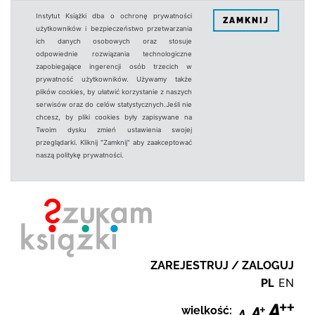
Instytut Książki dba o ochronę prywatności
ZAMKNIJ
użytkowników i bezpieczeństwo przetwarzania
ich danych osobowych oraz stosuje
odpowiednie rozwiązania technologiczne
zapobiegające ingerencji osób trzecich w
prywatność użytkowników. Używamy także
plików cookies, by ułatwić korzystanie z naszych
serwisów oraz do celów statystycznych.Jeśli nie
chcesz, by pliki cookies były zapisywane na
Twoim dysku zmień ustawienia swojej
przeglądarki. Kliknij "Zamknij" aby zaakceptować
naszą politykę prywatności.
ZAREJESTRUJ / ZALOGUJ
PL
EN
wielkość: