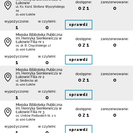
dostępne:
zarezerwowane:
Łukowie
0 z 1
0
ul. Ks. Kard. Stefana Wyszyńskiego
24
21-400 Łuków
wypożyczone:
w czytelni:
sprawdź
1
0
Miejska Biblioteka Publiczna
im. Henryka Sienkiewicza w
dostępne:
zarezerwowane:
Łukowie Filia nr 1
0 z 1
0
os. dr. B. Chącińskiego 17
21-400 Łuków
wypożyczone:
w czytelni:
sprawdź
1
0
Miejska Biblioteka Publiczna
im. Henryka Sienkiewicza w
dostępne:
zarezerwowane:
Łukowie Filia nr 2
0 z 1
0
ul. Siedlecka 56
21-400 Łuków
wypożyczone:
w czytelni:
sprawdź
1
0
Miejska Biblioteka Publiczna
im. Henryka Sienkiewicza w
dostępne:
zarezerwowane:
Łukowie Filia nr 3
0 z 1
0
os. Unitów Podlaskich bl. 2 0
21-400 Łuków
wypożyczone:
w czytelni:
sprawdź
1
0