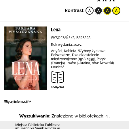
kontrast:
Lena
WYSOCZAŃSKA, BARBARA
Rok wydania: 2025.
Artyści, Kobieta, Wybory życiowe,
Bolszewizm, Dwudziestolecie
międzywojenne (1918-1939), Paryż
(Francja), Lwów (Ukraina, obw. lwowski),
Powieść
Więcej informacji
Wyszukiwanie:
Znalezione w bibliotekach: 4 .
Miejska Biblioteka Publiczna
im. Henryka Sienkiewicza w