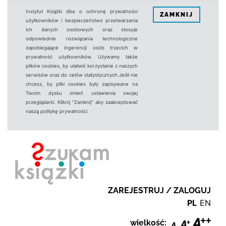
Instytut Książki dba o ochronę prywatności
ZAMKNIJ
użytkowników i bezpieczeństwo przetwarzania
ich danych osobowych oraz stosuje
odpowiednie rozwiązania technologiczne
zapobiegające ingerencji osób trzecich w
prywatność użytkowników. Używamy także
plików cookies, by ułatwić korzystanie z naszych
serwisów oraz do celów statystycznych.Jeśli nie
chcesz, by pliki cookies były zapisywane na
Twoim dysku zmień ustawienia swojej
przeglądarki. Kliknij "Zamknij" aby zaakceptować
naszą politykę prywatności.
ZAREJESTRUJ / ZALOGUJ
PL
EN
wielkość: