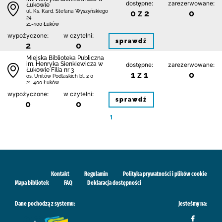
dostępne:
zarezerwowane:
Łukowie
0 z 2
0
ul. Ks. Kard. Stefana Wyszyńskiego
24
21-400 Łuków
wypożyczone:
w czytelni:
sprawdź
2
0
Miejska Biblioteka Publiczna
im. Henryka Sienkiewicza w
dostępne:
zarezerwowane:
Łukowie Filia nr 3
1 z 1
0
os. Unitów Podlaskich bl. 2 0
21-400 Łuków
wypożyczone:
w czytelni:
sprawdź
0
0
1
Kontakt
Regulamin
Polityka prywatności i plików cookie
Mapa bibliotek
FAQ
Deklaracja dostępności
Dane pochodzą z systemu:
Jesteśmy na: