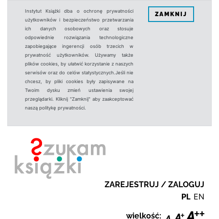
Instytut Książki dba o ochronę prywatności
ZAMKNIJ
użytkowników i bezpieczeństwo przetwarzania
ich danych osobowych oraz stosuje
odpowiednie rozwiązania technologiczne
zapobiegające ingerencji osób trzecich w
prywatność użytkowników. Używamy także
plików cookies, by ułatwić korzystanie z naszych
serwisów oraz do celów statystycznych.Jeśli nie
chcesz, by pliki cookies były zapisywane na
Twoim dysku zmień ustawienia swojej
przeglądarki. Kliknij "Zamknij" aby zaakceptować
naszą politykę prywatności.
ZAREJESTRUJ / ZALOGUJ
PL
EN
wielkość: