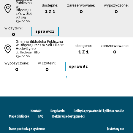
Publiczna
dostępne:
zarezerwowane:
wypożyczone:
w
Biłgoraju
1 z 1
0
0
z/s w Soli
Sól 279
23-400 Sól
w czytelni:
sprawdź
0
Gminna Biblioteka Publiczna
w Biłgoraju z/s w Soli Filia w
dostępne:
zarezerwowane:
Hedwiżynie
1 z 1
0
ul. Hedwiżyn 88b
23-400 Sól
wypożyczone:
w czytelni:
sprawdź
0
0
1
Kontakt
Regulamin
Polityka prywatności i plików cookie
Mapa bibliotek
FAQ
Deklaracja dostępności
Dane pochodzą z systemu:
Jesteśmy na: