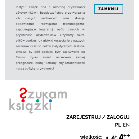
Instytut Książki dba o ochronę prywatności
ZAMKNIJ
użytkowników i bezpieczeństwo przetwarzania
ich danych osobowych oraz stosuje
odpowiednie rozwiązania technologiczne
zapobiegające ingerencji osób trzecich w
prywatność użytkowników. Używamy także
plików cookies, by ułatwić korzystanie z naszych
serwisów oraz do celów statystycznych.Jeśli nie
chcesz, by pliki cookies były zapisywane na
Twoim dysku zmień ustawienia swojej
przeglądarki. Kliknij "Zamknij" aby zaakceptować
naszą politykę prywatności.
ZAREJESTRUJ / ZALOGUJ
PL
EN
wielkość: