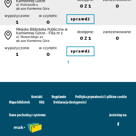
Kamiennej Górze
0 z 1
0
ul. Kościuszki 4
58-400 Kamienna Góra
wypożyczone:
w czytelni:
sprawdź
1
0
Miejska Biblioteka Publiczna w
dostępne:
zarezerwowane:
Kamiennej Górze - Filia nr 2
0 z 1
0
ul. Słowackiego 40
58-400 Kamienna Góra
wypożyczone:
w czytelni:
sprawdź
1
0
1
Kontakt
Regulamin
Polityka prywatności i plików cookie
Mapa bibliotek
FAQ
Deklaracja dostępności
Dane pochodzą z systemu:
Jesteśmy na: