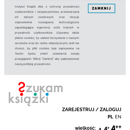
Instytut Książki dba o ochronę prywatności
ZAMKNIJ
użytkowników i bezpieczeństwo przetwarzania
ich danych osobowych oraz stosuje
odpowiednie rozwiązania technologiczne
zapobiegające ingerencji osób trzecich w
prywatność użytkowników. Używamy także
plików cookies, by ułatwić korzystanie z naszych
serwisów oraz do celów statystycznych.Jeśli nie
chcesz, by pliki cookies były zapisywane na
Twoim dysku zmień ustawienia swojej
przeglądarki. Kliknij "Zamknij" aby zaakceptować
naszą politykę prywatności.
ZAREJESTRUJ / ZALOGUJ
PL
EN
wielkość: