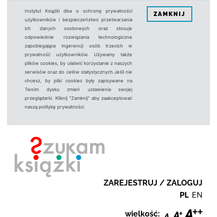
Instytut Książki dba o ochronę prywatności
ZAMKNIJ
użytkowników i bezpieczeństwo przetwarzania
ich danych osobowych oraz stosuje
odpowiednie rozwiązania technologiczne
zapobiegające ingerencji osób trzecich w
prywatność użytkowników. Używamy także
plików cookies, by ułatwić korzystanie z naszych
serwisów oraz do celów statystycznych.Jeśli nie
chcesz, by pliki cookies były zapisywane na
Twoim dysku zmień ustawienia swojej
przeglądarki. Kliknij "Zamknij" aby zaakceptować
naszą politykę prywatności.
ZAREJESTRUJ / ZALOGUJ
PL
EN
wielkość: