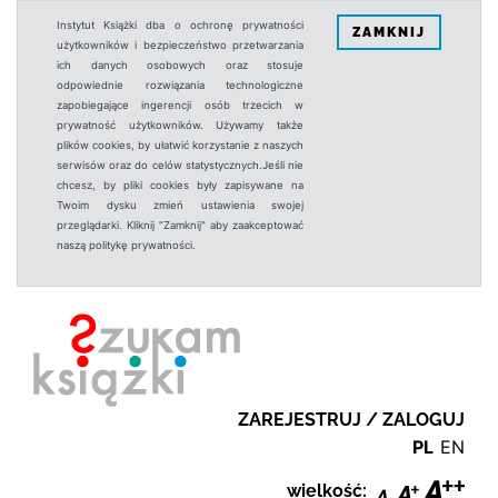
Instytut Książki dba o ochronę prywatności
ZAMKNIJ
użytkowników i bezpieczeństwo przetwarzania
ich danych osobowych oraz stosuje
odpowiednie rozwiązania technologiczne
zapobiegające ingerencji osób trzecich w
prywatność użytkowników. Używamy także
plików cookies, by ułatwić korzystanie z naszych
serwisów oraz do celów statystycznych.Jeśli nie
chcesz, by pliki cookies były zapisywane na
Twoim dysku zmień ustawienia swojej
przeglądarki. Kliknij "Zamknij" aby zaakceptować
naszą politykę prywatności.
ZAREJESTRUJ / ZALOGUJ
PL
EN
wielkość: