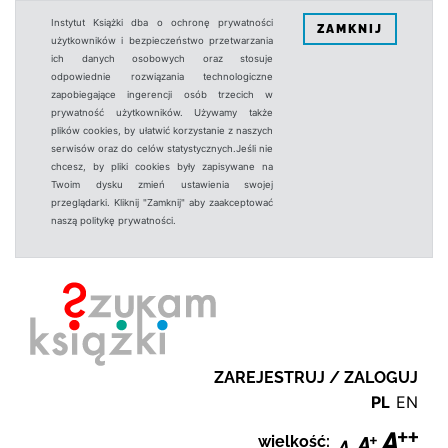
Instytut Książki dba o ochronę prywatności
ZAMKNIJ
użytkowników i bezpieczeństwo przetwarzania
ich danych osobowych oraz stosuje
odpowiednie rozwiązania technologiczne
zapobiegające ingerencji osób trzecich w
prywatność użytkowników. Używamy także
plików cookies, by ułatwić korzystanie z naszych
serwisów oraz do celów statystycznych.Jeśli nie
chcesz, by pliki cookies były zapisywane na
Twoim dysku zmień ustawienia swojej
przeglądarki. Kliknij "Zamknij" aby zaakceptować
naszą politykę prywatności.
ZAREJESTRUJ / ZALOGUJ
PL
EN
wielkość: