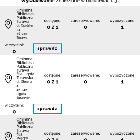
Wyszukiwanie:
Znalezione w bibliotekach: 3 .
Gminnna
Biblioteka
Publiczna
dostępne:
zarezerwowane:
wypożyczone:
Turawa
0 z 1
0
1
ul. Opolska
33
46-045
Turawa
w czytelni:
sprawdź
0
Gminnna
Biblioteka
Publiczna
Turawa
filia Ligota
dostępne:
zarezerwowane:
wypożyczone:
Turawska
0 z 1
0
1
ul. Główna
4
46-046
Ligota
Turawska
w czytelni:
sprawdź
0
Gminnna
Biblioteka
Publiczna
Turawa
dostępne:
zarezerwowane:
wypożyczone:
filia
Węgry
0 z 1
0
1