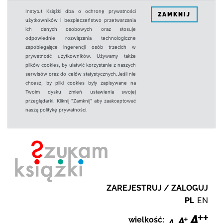
Instytut Książki dba o ochronę prywatności
ZAMKNIJ
użytkowników i bezpieczeństwo przetwarzania
ich danych osobowych oraz stosuje
odpowiednie rozwiązania technologiczne
zapobiegające ingerencji osób trzecich w
prywatność użytkowników. Używamy także
plików cookies, by ułatwić korzystanie z naszych
serwisów oraz do celów statystycznych.Jeśli nie
chcesz, by pliki cookies były zapisywane na
Twoim dysku zmień ustawienia swojej
przeglądarki. Kliknij "Zamknij" aby zaakceptować
naszą politykę prywatności.
ZAREJESTRUJ / ZALOGUJ
PL
EN
wielkość: