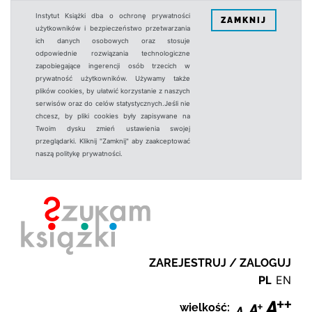
Instytut Książki dba o ochronę prywatności
ZAMKNIJ
użytkowników i bezpieczeństwo przetwarzania
ich danych osobowych oraz stosuje
odpowiednie rozwiązania technologiczne
zapobiegające ingerencji osób trzecich w
prywatność użytkowników. Używamy także
plików cookies, by ułatwić korzystanie z naszych
serwisów oraz do celów statystycznych.Jeśli nie
chcesz, by pliki cookies były zapisywane na
Twoim dysku zmień ustawienia swojej
przeglądarki. Kliknij "Zamknij" aby zaakceptować
naszą politykę prywatności.
ZAREJESTRUJ / ZALOGUJ
PL
EN
wielkość: