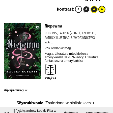
kontrast:
Niepewna
ROBERTS, LAUREN (2002-)., KNOWLES,
PATRICK ILUSTRACJE, WYDAWNICTWO
W.A.B.
Rok wydania: 2025.
Magia, Literatura młodzieżowa
amerykańska 21 w., Władcy, Literatura
fantastyczna amerykańska
Więcej informacji
Wyszukiwanie:
Znalezione w bibliotekach: 1 .
BP Aleksandrów Łodzki Filia w
dostępne:
zarezerwowane: