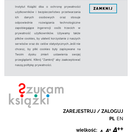
Instytut Książki dba o ochronę prywatności
ZAMKNIJ
użytkowników i bezpieczeństwo przetwarzania
ich danych osobowych oraz stosuje
odpowiednie rozwiązania technologiczne
zapobiegające ingerencji osób trzecich w
prywatność użytkowników. Używamy także
plików cookies, by ułatwić korzystanie z naszych
serwisów oraz do celów statystycznych.Jeśli nie
chcesz, by pliki cookies były zapisywane na
Twoim dysku zmień ustawienia swojej
przeglądarki. Kliknij "Zamknij" aby zaakceptować
naszą politykę prywatności.
ZAREJESTRUJ / ZALOGUJ
PL
EN
wielkość: