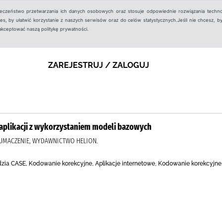
ieczeństwo przetwarzania ich danych osobowych oraz stosuje odpowiednie rozwiązania techno
, by ułatwić korzystanie z naszych serwisów oraz do celów statystycznych.Jeśli nie chcesz, by
aakceptować naszą politykę prywatności.
ZAREJESTRUJ / ZALOGUJ
e aplikacji z wykorzystaniem modeli bazowych
TŁUMACZENIE, WYDAWNICTWO HELION.
ia CASE, Kodowanie korekcyjne, Aplikacje internetowe, Kodowanie korekcyjne, 