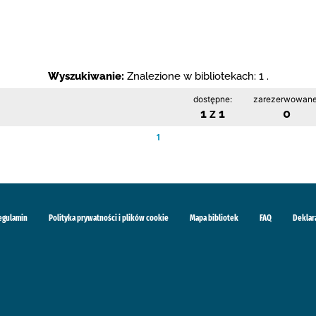
Wyszukiwanie:
Znalezione w bibliotekach: 1 .
dostępne:
zarezerwowane
1 z 1
0
1
egulamin
Polityka prywatności i plików cookie
Mapa bibliotek
FAQ
Deklar