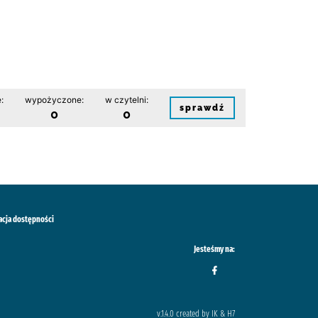
:
wypożyczone:
w czytelni:
sprawdź
0
0
acja dostępności
Jesteśmy na:
v.1.4.0 created by IK & H7