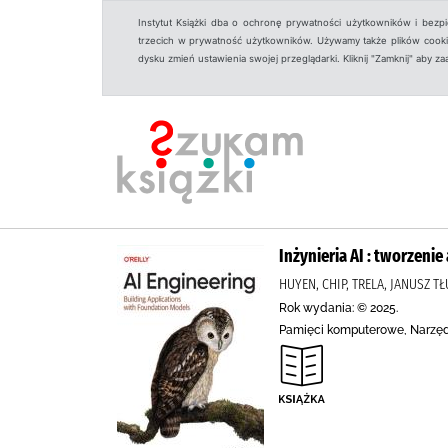
Instytut Książki dba o ochronę prywatności użytkowników i bezp
trzecich w prywatność użytkowników. Używamy także plików cookies
dysku zmień ustawienia swojej przeglądarki. Kliknij "Zamknij" aby z
Inżynieria AI : tworzeni
HUYEN, CHIP, TRELA, JANUSZ 
Rok wydania: © 2025.
Pamięci komputerowe, Narzędz