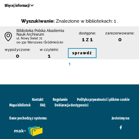
Więcej informacji
Wyszukiwanie:
Znalezione w bibliotekach: 1 .
Biblioteka Polska Akademia
dostępne:
zarezerwowane:
Nauk Archiwum
1 z 1
0
ul. Nowy Świat 72
00-330 Warszawa (Śródmieście)
wypożyczone:
w czytelni:
sprawdź
0
1
1
Kontakt
Regulamin
Polityka prywatności i plików cookie
Mapa bibliotek
FAQ
Deklaracja dostępności
Dane pochodzą z systemu:
Jesteśmy na: