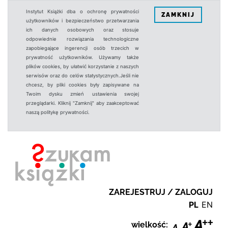
Instytut Książki dba o ochronę prywatności
ZAMKNIJ
użytkowników i bezpieczeństwo przetwarzania
ich danych osobowych oraz stosuje
odpowiednie rozwiązania technologiczne
zapobiegające ingerencji osób trzecich w
prywatność użytkowników. Używamy także
plików cookies, by ułatwić korzystanie z naszych
serwisów oraz do celów statystycznych.Jeśli nie
chcesz, by pliki cookies były zapisywane na
Twoim dysku zmień ustawienia swojej
przeglądarki. Kliknij "Zamknij" aby zaakceptować
naszą politykę prywatności.
ZAREJESTRUJ / ZALOGUJ
PL
EN
wielkość: