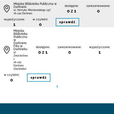
Miejska Biblioteka Publiczna w
dostępne:
zarezerwowane:
Darłowie
0 z 1
0
ul. Henryka Wieniawskiego 19C
76-150 Darłowo
wypożyczone:
w czytelni:
sprawdź
1
0
Miejska
Biblioteka
Publiczna
w
Darłowie.
Filia w
dostępne:
zarezerwowane:
wypożyczone:
Darłówku
0 z 1
0
1
ul.
Zwycięstwa
1
76-150
Darłowo
(Darłówko)
w czytelni:
sprawdź
0
1