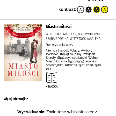
kontrast:
Miasto miłości
WITTSTOCK, MARLENA, WYDAWNICTWO
SZARA GODZINA, WITTSTOCK, MARLENA.
Rok wydania: 2025.
Niemcy (naród), Polacy, Wybory
życiowe, Trójkąt miłosny, Przyjaźń,
Sieroty, Strażacy i strażaczki, Wolne
Miasto Gdańsk (1920-1939), Powieść
obyczajowa, Romans, 1901-2000, 1918-
1939
Więcej informacji
Wyszukiwanie:
Znalezione w bibliotekach: 2 .