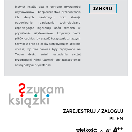
Instytut Książki dba o ochronę prywatności
ZAMKNIJ
użytkowników i bezpieczeństwo przetwarzania
ich danych osobowych oraz stosuje
odpowiednie rozwiązania technologiczne
zapobiegające ingerencji osób trzecich w
prywatność użytkowników. Używamy także
plików cookies, by ułatwić korzystanie z naszych
serwisów oraz do celów statystycznych.Jeśli nie
chcesz, by pliki cookies były zapisywane na
Twoim dysku zmień ustawienia swojej
przeglądarki. Kliknij "Zamknij" aby zaakceptować
naszą politykę prywatności.
ZAREJESTRUJ / ZALOGUJ
PL
EN
wielkość: