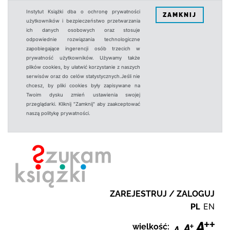
Instytut Książki dba o ochronę prywatności
ZAMKNIJ
użytkowników i bezpieczeństwo przetwarzania
ich danych osobowych oraz stosuje
odpowiednie rozwiązania technologiczne
zapobiegające ingerencji osób trzecich w
prywatność użytkowników. Używamy także
plików cookies, by ułatwić korzystanie z naszych
serwisów oraz do celów statystycznych.Jeśli nie
chcesz, by pliki cookies były zapisywane na
Twoim dysku zmień ustawienia swojej
przeglądarki. Kliknij "Zamknij" aby zaakceptować
naszą politykę prywatności.
ZAREJESTRUJ / ZALOGUJ
PL
EN
wielkość: