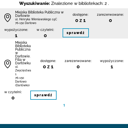
Wyszukiwanie:
Znalezione w bibliotekach: 2 .
Miejska Biblioteka Publiczna w
dostępne:
zarezerwowane:
Darłowie
0 z 1
0
ul. Henryka Wieniawskiego 19C
76-150 Darłowo
wypożyczone:
w czytelni:
sprawdź
1
0
Miejska
Biblioteka
Publiczna
w
Darłowie.
Filia w
dostępne:
zarezerwowane:
wypożyczone:
Darłówku
0 z 1
0
1
ul.
Zwycięstwa
1
76-150
Darłowo
(Darłówko)
w czytelni:
sprawdź
0
1