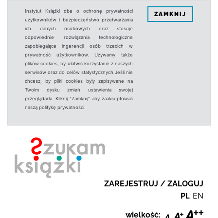
Instytut Książki dba o ochronę prywatności
ZAMKNIJ
użytkowników i bezpieczeństwo przetwarzania
ich danych osobowych oraz stosuje
odpowiednie rozwiązania technologiczne
zapobiegające ingerencji osób trzecich w
prywatność użytkowników. Używamy także
plików cookies, by ułatwić korzystanie z naszych
serwisów oraz do celów statystycznych.Jeśli nie
chcesz, by pliki cookies były zapisywane na
Twoim dysku zmień ustawienia swojej
przeglądarki. Kliknij "Zamknij" aby zaakceptować
naszą politykę prywatności.
ZAREJESTRUJ / ZALOGUJ
PL
EN
wielkość: