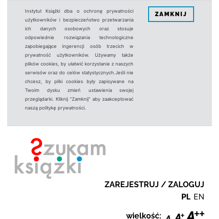
Instytut Książki dba o ochronę prywatności
ZAMKNIJ
użytkowników i bezpieczeństwo przetwarzania
ich danych osobowych oraz stosuje
odpowiednie rozwiązania technologiczne
zapobiegające ingerencji osób trzecich w
prywatność użytkowników. Używamy także
plików cookies, by ułatwić korzystanie z naszych
serwisów oraz do celów statystycznych.Jeśli nie
chcesz, by pliki cookies były zapisywane na
Twoim dysku zmień ustawienia swojej
przeglądarki. Kliknij "Zamknij" aby zaakceptować
naszą politykę prywatności.
ZAREJESTRUJ / ZALOGUJ
PL
EN
wielkość: