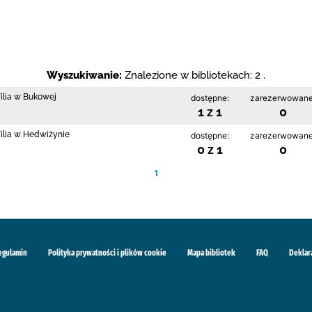
Wyszukiwanie:
Znalezione w bibliotekach: 2 .
Filia w Bukowej
dostępne:
zarezerwowane
1 z 1
0
Filia w Hedwiżynie
dostępne:
zarezerwowane
0 z 1
0
1
egulamin
Polityka prywatności i plików cookie
Mapa bibliotek
FAQ
Deklar