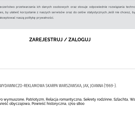
ieczeństwo przetwarzania ich danych osobowych oraz stosuje odpowiednie rozwiązania techno
, by ułatwić korzystanie z naszych serwisów oraz do celów statystycznych.Jeśli nie chcesz, by
aakceptować naszą politykę prywatności.
ZAREJESTRUJ / ZALOGUJ
JA WYDAWNICZO-REKLAMOWA SKARPA WARSZAWSKA, JAX, JOANNA (1969-).
 wymuszone, Patriotyzm, Relacja romantyczna, Sekrety rodzinne, Szlachta, Wars
owieść obyczajowa, Powieść historyczna, 1701-1800