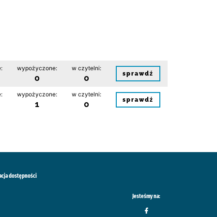
:
wypożyczone:
w czytelni:
sprawdź
0
0
:
wypożyczone:
w czytelni:
sprawdź
1
0
acja dostępności
Jesteśmy na: