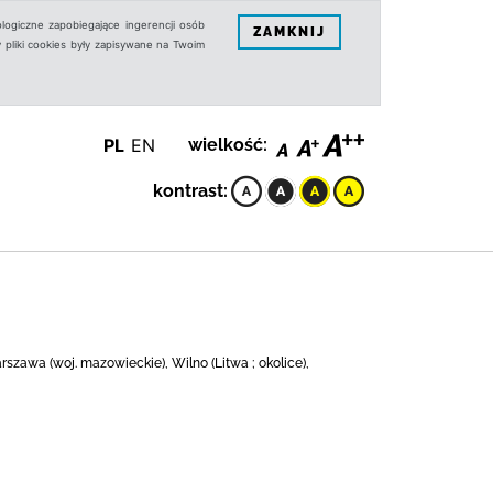
logiczne zapobiegające ingerencji osób
ZAMKNIJ
 pliki cookies były zapisywane na Twoim
PL
EN
wielkość:
kontrast:
zawa (woj. mazowieckie), Wilno (Litwa ; okolice),