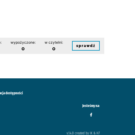
:
wypożyczone:
w czytelni:
sprawdź
0
0
acja dostępności
Jesteśmy na:
v.1.4.0 created by IK & H7