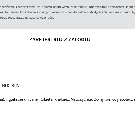
ieczeństwo przetwarzania ich danych osobowych oraz stosuje odpowiednie rozwiązania techno
, by ułatwić korzystanie z naszych serwisów oraz do celów statystycznych.Jeśli nie chcesz, by
aakceptować naszą politykę prywatności.
ZAREJESTRUJ / ZALOGUJ
SLER DUBLIN
na), Figurki ceramiczne, Kobieta, Kradzież, Nauczyciele, Domy pomocy społecznej,