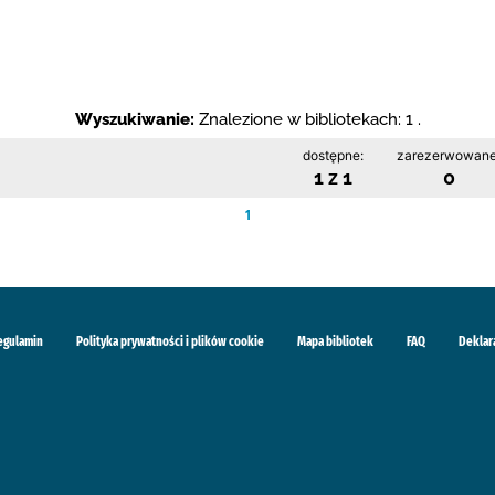
Wyszukiwanie:
Znalezione w bibliotekach: 1 .
dostępne:
zarezerwowane
1 z 1
0
1
egulamin
Polityka prywatności i plików cookie
Mapa bibliotek
FAQ
Deklar