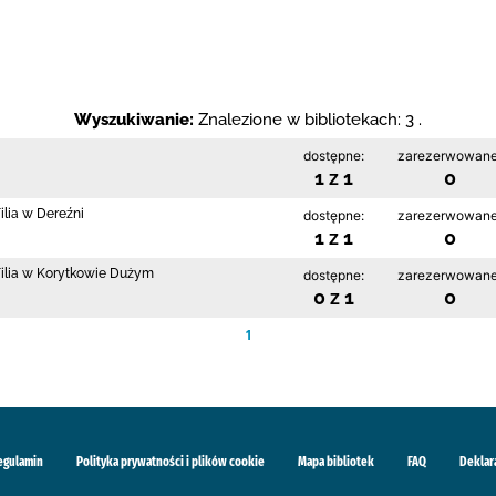
Wyszukiwanie:
Znalezione w bibliotekach: 3 .
dostępne:
zarezerwowane
1 z 1
0
ilia w Dereźni
dostępne:
zarezerwowane
1 z 1
0
 Filia w Korytkowie Dużym
dostępne:
zarezerwowane
0 z 1
0
1
egulamin
Polityka prywatności i plików cookie
Mapa bibliotek
FAQ
Deklar