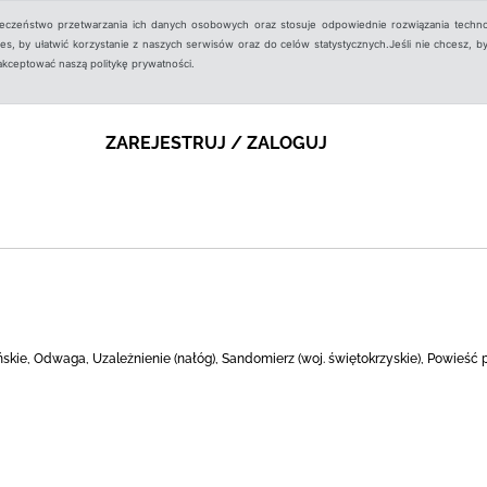
ieczeństwo przetwarzania ich danych osobowych oraz stosuje odpowiednie rozwiązania techno
, by ułatwić korzystanie z naszych serwisów oraz do celów statystycznych.Jeśli nie chcesz, by
aakceptować naszą politykę prywatności.
ZAREJESTRUJ / ZALOGUJ
kie, Odwaga, Uzależnienie (nałóg), Sandomierz (woj. świętokrzyskie), Powieść 