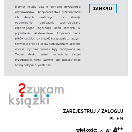
Instytut Książki dba o ochronę prywatności
ZAMKNIJ
użytkowników i bezpieczeństwo przetwarzania
ich danych osobowych oraz stosuje
odpowiednie rozwiązania technologiczne
zapobiegające ingerencji osób trzecich w
prywatność użytkowników. Używamy także
plików cookies, by ułatwić korzystanie z naszych
serwisów oraz do celów statystycznych.Jeśli nie
chcesz, by pliki cookies były zapisywane na
Twoim dysku zmień ustawienia swojej
przeglądarki. Kliknij "Zamknij" aby zaakceptować
naszą politykę prywatności.
ZAREJESTRUJ / ZALOGUJ
PL
EN
wielkość: