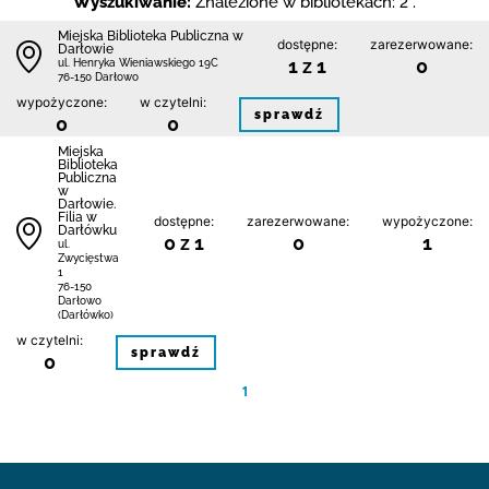
Wyszukiwanie:
Znalezione w bibliotekach: 2 .
Miejska Biblioteka Publiczna w
dostępne:
zarezerwowane:
Darłowie
1 z 1
0
ul. Henryka Wieniawskiego 19C
76-150 Darłowo
wypożyczone:
w czytelni:
sprawdź
0
0
Miejska
Biblioteka
Publiczna
w
Darłowie.
Filia w
dostępne:
zarezerwowane:
wypożyczone:
Darłówku
0 z 1
0
1
ul.
Zwycięstwa
1
76-150
Darłowo
(Darłówko)
w czytelni:
sprawdź
0
1