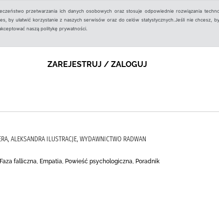
ieczeństwo przetwarzania ich danych osobowych oraz stosuje odpowiednie rozwiązania techno
, by ułatwić korzystanie z naszych serwisów oraz do celów statystycznych.Jeśli nie chcesz, by
aakceptować naszą politykę prywatności.
ZAREJESTRUJ / ZALOGUJ
ERA, ALEKSANDRA ILUSTRACJE, WYDAWNICTWO RADWAN
 Faza falliczna, Empatia, Powieść psychologiczna, Poradnik