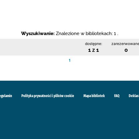
Wyszukiwanie:
Znalezione w bibliotekach: 1 .
dostępne:
zarezerwowane
1 z 1
0
1
egulamin
Polityka prywatności i plików cookie
Mapa bibliotek
FAQ
Deklar