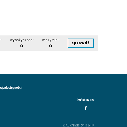
:
wypożyczone:
w czytelni:
sprawdź
0
0
acja dostępności
Jesteśmy na:
v.1.4.0 created by IK & H7