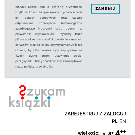
Instytut Książki dba o ochronę prywatności
ZAMKNIJ
użytkowników i bezpieczeństwo przetwarzania
ich danych osobowych oraz stosuje
odpowiednie rozwiązania technologiczne
zapobiegające ingerencji osób trzecich w
prywatność użytkowników. Używamy także
plików cookies, by ułatwić korzystanie z naszych
serwisów oraz do celów statystycznych.Jeśli nie
chcesz, by pliki cookies były zapisywane na
Twoim dysku zmień ustawienia swojej
przeglądarki. Kliknij "Zamknij" aby zaakceptować
naszą politykę prywatności.
ZAREJESTRUJ / ZALOGUJ
PL
EN
wielkość: