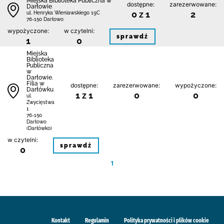
Miejska Biblioteka Publiczna w
dostępne:
zarezerwowane:
Darłowie
0 z 1
2
ul. Henryka Wieniawskiego 19C
76-150 Darłowo
wypożyczone:
w czytelni:
sprawdź
1
0
Miejska
Biblioteka
Publiczna
w
Darłowie.
Filia w
dostępne:
zarezerwowane:
wypożyczone:
Darłówku
1 z 1
0
0
ul.
Zwycięstwa
1
76-150
Darłowo
(Darłówko)
w czytelni:
sprawdź
0
1
Kontakt
Regulamin
Polityka prywatności i plików cookie