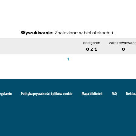
Wyszukiwanie:
Znalezione w bibliotekach: 1 .
dostępne:
zarezerwowane
0 z 1
0
1
egulamin
Polityka prywatności i plików cookie
Mapa bibliotek
FAQ
Deklar