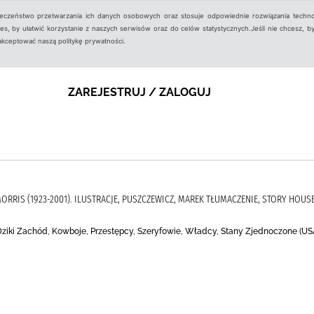
ieczeństwo przetwarzania ich danych osobowych oraz stosuje odpowiednie rozwiązania techno
, by ułatwić korzystanie z naszych serwisów oraz do celów statystycznych.Jeśli nie chcesz, by
aakceptować naszą politykę prywatności.
ZAREJESTRUJ / ZALOGUJ
 MORRIS (1923-2001). ILUSTRACJE, PUSZCZEWICZ, MAREK TŁUMACZENIE, STORY HOUS
 Dziki Zachód, Kowboje, Przestępcy, Szeryfowie, Władcy, Stany Zjednoczone (US