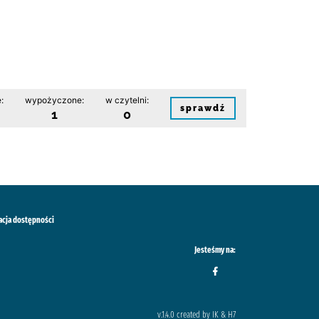
:
wypożyczone:
w czytelni:
sprawdź
1
0
acja dostępności
Jesteśmy na:
v.1.4.0 created by IK & H7