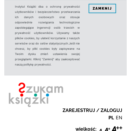
Instytut Książki dba o ochronę prywatności
ZAMKNIJ
użytkowników i bezpieczeństwo przetwarzania
ich danych osobowych oraz stosuje
odpowiednie rozwiązania technologiczne
zapobiegające ingerencji osób trzecich w
prywatność użytkowników. Używamy także
plików cookies, by ułatwić korzystanie z naszych
serwisów oraz do celów statystycznych.Jeśli nie
chcesz, by pliki cookies były zapisywane na
Twoim dysku zmień ustawienia swojej
przeglądarki. Kliknij "Zamknij" aby zaakceptować
naszą politykę prywatności.
ZAREJESTRUJ / ZALOGUJ
PL
EN
wielkość: