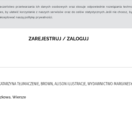
ieczeństwo przetwarzania ich danych osobowych oraz stosuje odpowiednie rozwiązania techno
, by ułatwić korzystanie z naszych serwisów oraz do celów statystycznych.Jeśli nie chcesz, by
aakceptować naszą politykę prywatności.
ZAREJESTRUJ / ZALOGUJ
 KATARZYNA TŁUMACZENIE, BROWN, ALISON ILUSTRACJE, WYDAWNICTWO MARGINES
razkowa, Wiersze