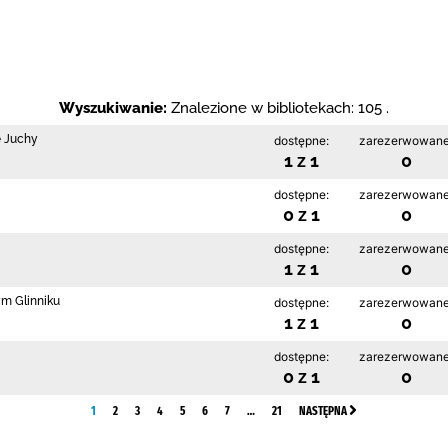
Wyszukiwanie:
Znalezione w bibliotekach: 105 .
e Juchy
dostępne:
zarezerwowane
1 z 1
0
dostępne:
zarezerwowane
0 z 1
0
dostępne:
zarezerwowane
1 z 1
0
ym Glinniku
dostępne:
zarezerwowane
1 z 1
0
dostępne:
zarezerwowane
0 z 1
0
1
2
3
4
5
6
7
…
21
NASTĘPNA