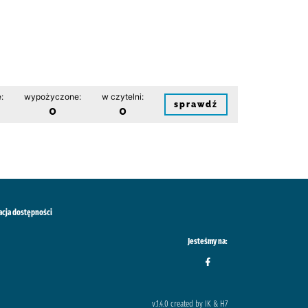
:
wypożyczone:
w czytelni:
sprawdź
0
0
acja dostępności
Jesteśmy na:
v.1.4.0 created by IK & H7