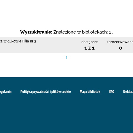
Wyszukiwanie:
Znalezione w bibliotekach: 1 .
a w Łukowie Filia nr 3
dostępne:
zarezerwowane
1 z 1
0
1
egulamin
Polityka prywatności i plików cookie
Mapa bibliotek
FAQ
Deklar