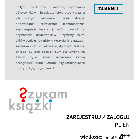
Instytut Książki dba o ochronę prywatności
ZAMKNIJ
użytkowników i bezpieczeństwo przetwarzania
ich danych osobowych oraz stosuje
odpowiednie rozwiązania technologiczne
zapobiegające ingerencji osób trzecich w
prywatność użytkowników. Używamy także
plików cookies, by ułatwić korzystanie z naszych
serwisów oraz do celów statystycznych.Jeśli nie
chcesz, by pliki cookies były zapisywane na
Twoim dysku zmień ustawienia swojej
przeglądarki. Kliknij "Zamknij" aby zaakceptować
naszą politykę prywatności.
ZAREJESTRUJ / ZALOGUJ
PL
EN
wielkość: